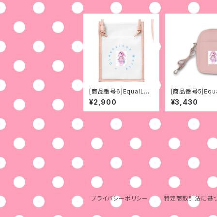
[商品番号6]EqualLan
[商品番号5]Equa
dうさローズ変身前姿
dうさローズ変
¥2,900
¥3,430
(No.3)
(No.2)
プライバシーポリシー
特定商取引法に基