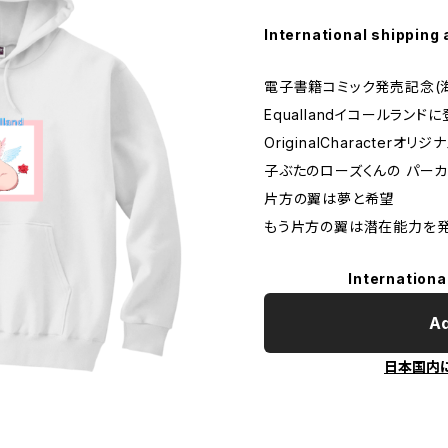
International shipping 
電子書籍コミック発売記念(
Equallandイコールランド
OriginalCharacterオ
子ぶたのローズくんの パー
片方の翼は夢と希望
もう片方の翼は潜在能力を発
Internationa
Ad
日本国内