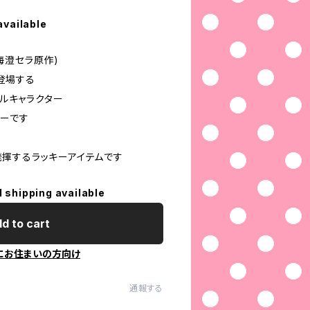
available
海澄セラ原作)
に登場する
リジナルキャラクター
カーです
揮するラッキーアイテムです
l shipping available
d to cart
にお住まいの方向け
通報する