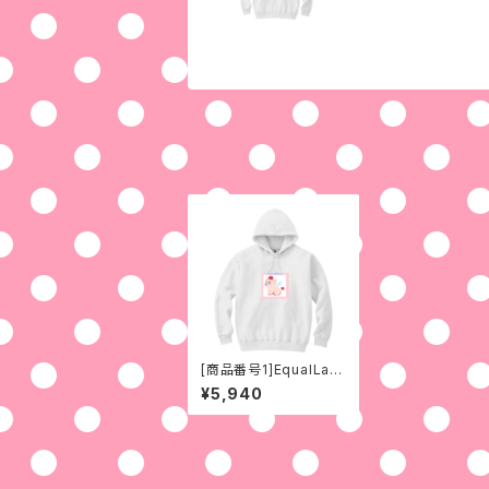
[商品番号1]EqualLan
d子ぶたのローズくん/ブ
¥5,940
ーローズ(No.1)