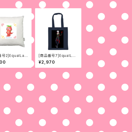
号2]EqualLan
[商品番号7]EqualLan
い妖精pepe(N
dミラン男爵(No.1)
200
¥2,970