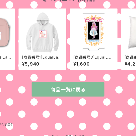
lLan
[商品番号1]EqualLan
[商品番号3]EqualLan
[商品番
身前姿
d子ぶたのローズくん/ブ
dうさローズ変身後姿
d見習
¥5,940
¥1,600
¥4,
ーローズ(No.1)
(No.1)
o.1)
商品一覧に戻る
づく表記