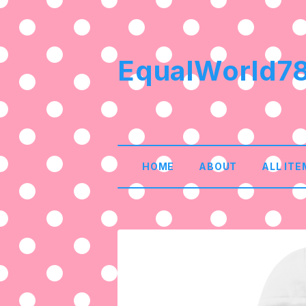
EqualWorld7
HOME
ABOUT
ALL ITE